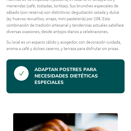
meriendas (café, tostadas, tortitas). Sus brunches especiales de
sábado (con reserva) son distintivos: degustación salada y dulce
(ej. huevos revueltos, wraps, mini pastelería) por 20€. Esta
combinación de tradición artesanal y tendencias actuales satisface
diversas ocasiones, desde antojos diarios a celebraciones.
Su local es un espacio cálido y acogedor, con decoración cuidada,
aroma a café y dulces caseros, y terraza para disfrutar sin prisas.
ADAPTAN POSTRES PARA
N
NECESIDADES DIETÉTICAS
ESPECIALES