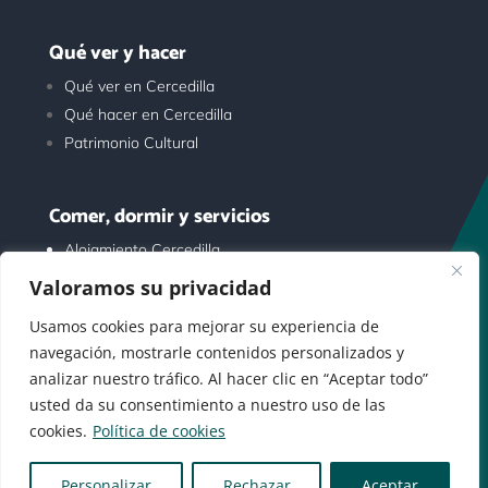
Qué ver y hacer
Qué ver en Cercedilla
Qué hacer en Cercedilla
Patrimonio Cultural
Comer, dormir y servicios
Alojamiento Cercedilla
Restaurantes Cercedilla
Valoramos su privacidad
Comercios Cercedilla
Usamos cookies para mejorar su experiencia de
navegación, mostrarle contenidos personalizados y
Otros
analizar nuestro tráfico. Al hacer clic en “Aceptar todo”
usted da su consentimiento a nuestro uso de las
Aviso legal
cookies.
Política de cookies
Política de privacidad
Política de cookies
Personalizar
Rechazar
Aceptar